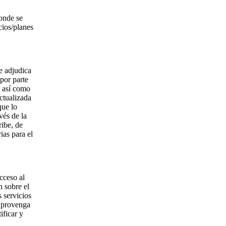
onde se
cios/planes
e adjudica
 por parte
, así como
ctualizada
que lo
vés de la
ribe, de
ias para el
cceso al
n sobre el
s servicios
e provenga
ificar y