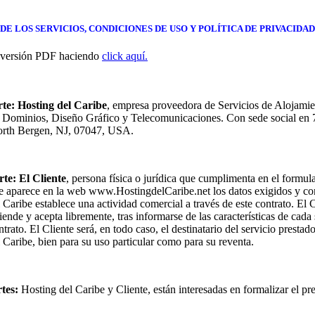
DE LOS SERVICIOS, CONDICIONES DE USO Y POLÍTICA DE PRIVACIDAD
 versión PDF haciendo
click aquí.
te:
Hosting del Caribe
, empresa proveedora de Servicios de Alojami
e Dominios, Diseño Gráfico y Telecomunicaciones. Con sede social en
rth Bergen, NJ, 07047, USA.
rte:
El Cliente
, persona física o jurídica que cumplimenta en el formul
ue aparece en la web www.HostingdelCaribe.net los datos exigidos y co
 Caribe establece una actividad comercial a través de este contrato. El C
ende y acepta libremente, tras informarse de las características de cada 
trato. El Cliente será, en todo caso, el destinatario del servicio prestad
 Caribe, bien para su uso particular como para su reventa.
tes:
Hosting del Caribe y Cliente, están interesadas en formalizar el pre