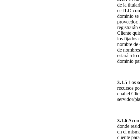
de la titul
ccTLD con c
dominio se 
proveedor. 
registrarán
Cliente quie
los fijados
nombre de d
de nombres 
estará a lo
dominio par
3.1.5
Los se
recursos po
cual el Cli
servidor/pl
3.1.6
Acorde
donde resid
en el mismo
cliente par