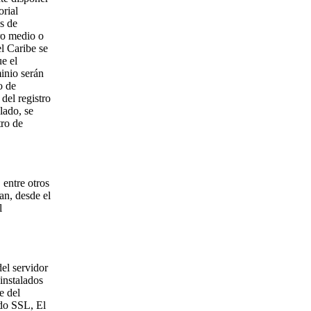
orial
s de
tro medio o
l Caribe se
e el
minio serán
o de
del registro
lado, se
tro de
 entre otros
an, desde el
l
del servidor
instalados
e del
ado SSL, El