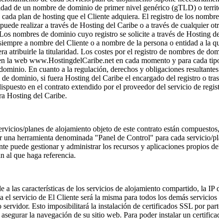
aridad de un nombre de dominio de primer nivel genérico (gTLD) o territ
ada plan de hosting que el Cliente adquiera. El registro de los nombre
puede realizar a través de Hosting del Caribe o a través de cualquier o
Los nombres de dominio cuyo registro se solicite a través de Hosting de
 siempre a nombre del Cliente o a nombre de la persona o entidad a la qu
ra atribuirle la titularidad. Los costes por el registro de nombres de do
 en la web www.HostingdelCaribe.net en cada momento y para cada tip
ominio. En cuanto a la regulación, derechos y obligaciones resultantes 
de dominio, si fuera Hosting del Caribe el encargado del registro o tras
 dispuesto en el contrato extendido por el proveedor del servicio de regis
a Hosting del Caribe.
rvicios/planes de alojamiento objeto de este contrato están compuestos,
r una herramienta denominada "Panel de Control" para cada servicio/pl
ente puede gestionar y administrar los recursos y aplicaciones propios de
an al que haga referencia.
 a las características de los servicios de alojamiento compartido, la IP 
a el servicio de El Cliente será la misma para todos los demás servicios 
 servidor. Esto imposibilitará la instalación de certificados SSL por part
a asegurar la navegación de su sitio web. Para poder instalar un certific