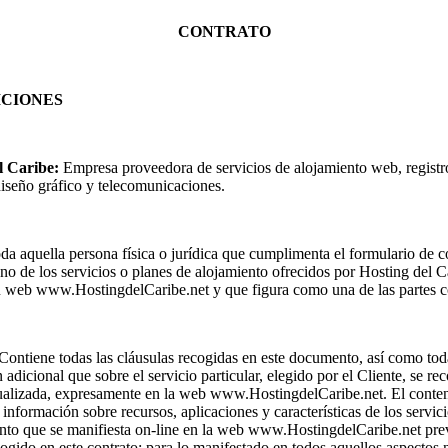
CONTRATO
ICIONES
l Caribe:
Empresa proveedora de servicios de alojamiento web, registr
iseño gráfico y telecomunicaciones.
a aquella persona física o jurídica que cumplimenta el formulario de c
uno de los servicios o planes de alojamiento ofrecidos por Hosting del C
u web www.HostingdelCaribe.net y que figura como una de las partes co
Contiene todas las cláusulas recogidas en este documento, así como tod
adicional que sobre el servicio particular, elegido por el Cliente, se re
ualizada, expresamente en la web www.HostingdelCaribe.net. El conte
a información sobre recursos, aplicaciones y características de los servic
nto que se manifiesta on-line en la web www.HostingdelCaribe.net pre
cogido en este contrato; para lo manifestado en todos aquellos aspectos 