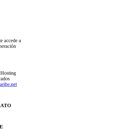
te accede a
uneración
r Hosting
cados
ribe.net
RATO
DE