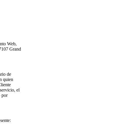
ento Web,
 7107 Grand
ario de
n quien
liente
servicio, el
o por
sente: