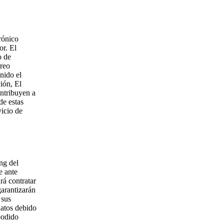
rónico
or. El
o de
rreo
nido el
ión, El
ntribuyen a
de estas
vicio de
ng del
e ante
rá contratar
garantizarán
 sus
datos debido
podido