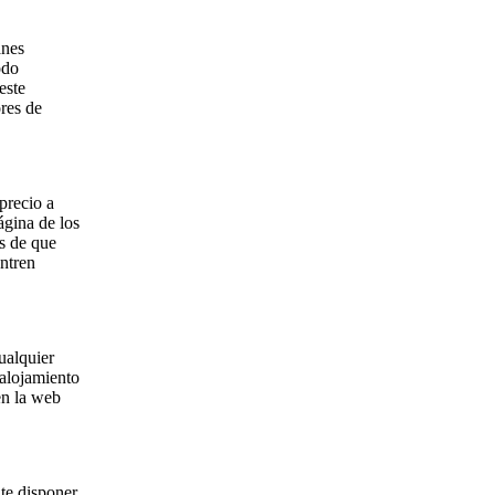
anes
odo
este
ores de
precio a
ágina de los
es de que
ntren
ualquier
 alojamiento
en la web
te disponer