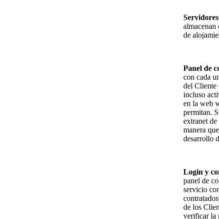
Servidores
almacenan o
de alojamie
Panel de c
con cada un
del Cliente
incluso act
en la web w
permitan. S
extranet de
manera que 
desarrollo 
Login y co
panel de co
servicio con
contratados
de los Clien
verificar la