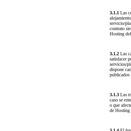
3.1.1
Las co
alojamiento
servicio/pl
contrato si
Hosting del
3.1.2
Las ca
satisfacer 
servicios/p
dispone cad
publicados
3.1.3
Las mo
caso se ent
o que afect
de Hosting 
3.1.4
El fun