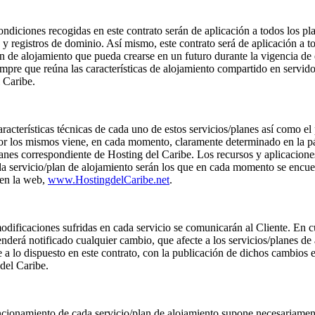
ndiciones recogidas en este contrato serán de aplicación a todos los pl
 y registros de dominio. Así mismo, este contrato será de aplicación a t
an de alojamiento que pueda crearse en un futuro durante la vigencia de 
empre que reúna las características de alojamiento compartido en servid
 Caribe.
racterísticas técnicas de cada uno de estos servicios/planes así como el 
por los mismos viene, en cada momento, claramente determinado en la p
lanes correspondiente de Hosting del Caribe. Los recursos y aplicacion
a servicio/plan de alojamiento serán los que en cada momento se encue
 en la web,
www.HostingdelCaribe.net
.
dificaciones sufridas en cada servicio se comunicarán al Cliente. En c
enderá notificado cualquier cambio, que afecte a los servicios/planes de
e a lo dispuesto en este contrato, con la publicación de dichos cambios 
del Caribe.
cionamiento de cada servicio/plan de alojamiento supone necesariamen