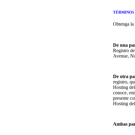
TÉRMINOS 
Obtenga la
De una par
Registro d
Avenue, No
De otra pa
registro, q
Hosting del
conoce, enti
presente con
Hosting del
Ambas par