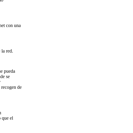
rnet con una
 la red.
que pueda
nde se
y
e recogen de
n
o que el