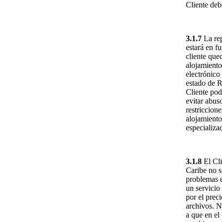
Cliente deb
3.1.7
La rep
estará en f
cliente que
alojamiento
electrónico
estado de R
Cliente pod
evitar abus
restriccion
alojamiento
especializa
3.1.8
El Cli
Caribe no s
problemas e
un servicio
por el prec
archivos. N
a que en el