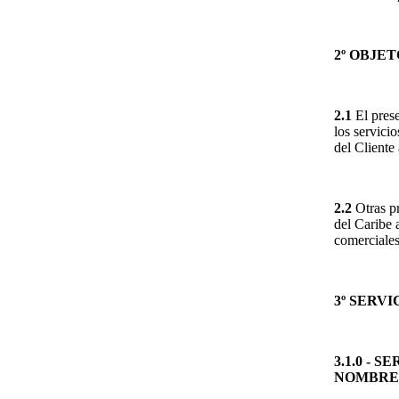
2º OBJET
2.1
El prese
los servici
del Cliente
2.2
Otras pr
del Caribe 
comerciales
3º SERV
3.1.0 -
NOMBRE