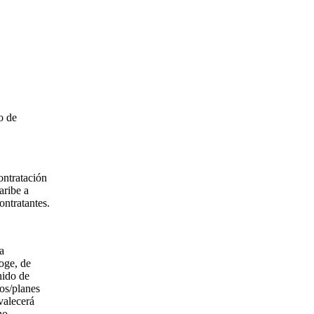
o de
ontratación
aribe a
ntratantes.
a
coge, de
nido de
ios/planes
valecerá
no