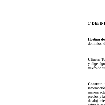
1º DEFIN
Hosting de
dominios, d
Cliente:
Tod
y elige alg
través de s
Contrato:
información 
manera act
precios y l
de alojamie
sobre lo re