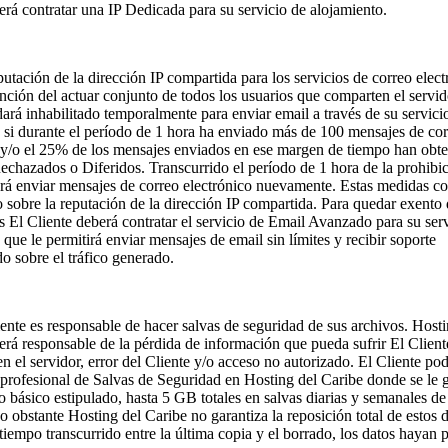
erá contratar una IP Dedicada para su servicio de alojamiento.
utación de la dirección IP compartida para los servicios de correo elect
unción del actuar conjunto de todos los usuarios que comparten el servid
dará inhabilitado temporalmente para enviar email a través de su servici
 si durante el período de 1 hora ha enviado más de 100 mensajes de co
 y/o el 25% de los mensajes enviados en ese margen de tiempo han obte
echazados o Diferidos. Transcurrido el período de 1 hora de la prohibic
rá enviar mensajes de correo electrónico nuevamente. Estas medidas co
o sobre la reputación de la dirección IP compartida. Para quedar exento 
es El Cliente deberá contratar el servicio de Email Avanzado para su ser
 que le permitirá enviar mensajes de email sin límites y recibir soporte
do sobre el tráfico generado.
ente es responsable de hacer salvas de seguridad de sus archivos. Hosti
erá responsable de la pérdida de información que pueda sufrir El Client
n el servidor, error del Cliente y/o acceso no autorizado. El Cliente pod
 profesional de Salvas de Seguridad en Hosting del Caribe donde se le 
io básico estipulado, hasta 5 GB totales en salvas diarias y semanales de
o obstante Hosting del Caribe no garantiza la reposición total de estos 
 tiempo transcurrido entre la última copia y el borrado, los datos hayan 