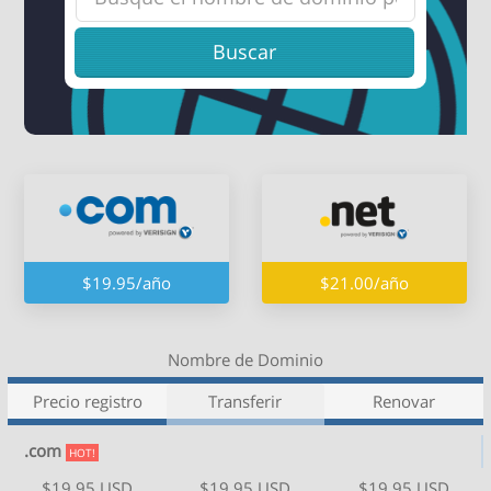
Buscar
$19.95/año
$21.00/año
Nombre de Dominio
Precio registro
Transferir
Renovar
.com
HOT!
$19.95 USD
$19.95 USD
$19.95 USD