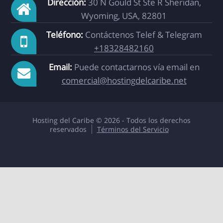
Dirección:
30 N Gould St Ste R Sheridan,
Wyoming, USA, 82801
Teléfono:
Contáctenos Telef & Telegram
+18328482160
Email:
Puede contactarnos vía email en
comercial@hostingdelcaribe.net
Hosting del Caribe © 2026 - Todos los derechos
reservados
Términos del Servicio