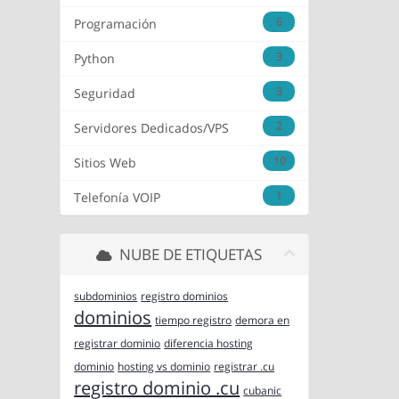
6
Programación
3
Python
3
Seguridad
2
Servidores Dedicados/VPS
10
Sitios Web
1
Telefonía VOIP
NUBE DE ETIQUETAS
subdominios
registro dominios
dominios
tiempo registro
demora en
registrar dominio
diferencia hosting
dominio
hosting vs dominio
registrar .cu
registro dominio .cu
cubanic