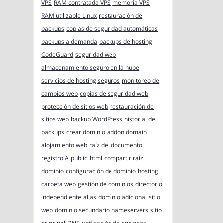
VPS
RAM contratada VPS
memoria VPS
RAM utilizable Linux
restauración de
backups
copias de seguridad automáticas
backups a demanda
backups de hosting
CodeGuard
seguridad web
almacenamiento seguro en la nube
servicios de hosting seguros
monitoreo de
cambios web
copias de seguridad web
protección de sitios web
restauración de
sitios web
backup WordPress
historial de
backups
crear dominio
addon domain
alojamiento web
raíz del documento
registro A
public_html
compartir raíz
dominio
configuración de dominio
hosting
carpeta web
gestión de dominios
directorio
independiente
alias
dominio adicional
sitio
web
dominio secundario
nameservers
sitio
principal
DNS
unificación de opciones