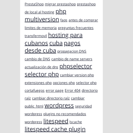
PrestaShop
migrar prestashop
prestashop
php
de local al hosting
multiversion
faqs
antes de comprar
limites de memoria
preguntas frecuentes
hosting para
transfermovil
cubanos
cuba
pagos
desde cuba
propagacion DNS
cambio de DNS
cambio de name servers
phpselector
actualización de dns
selector php
cambiar version php
extensiones php
opciones php
selector php
cortafuegos
error page
Error 404
directorio
raíz
cambiar directorio raíz
cambiar
wordpress
public_html
seguridad
wordpress
plugins no recomendados
litespeed
wordpress
lscache
litespeed cache plugin