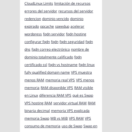
CloudLinux Limits
limitación de recursos
errores del servidor
recursos del servidor
redencion
dominio vencido
dominio
expirado
opcache
speedup
acelerar
wordpress
fqdn servidor
fqdn hosting
configurar fqdn
fqdn
fqdn seguridad
fqdn
dns
fqdn correo electrónico
nombre de
dominio totalmente calificado
fqdn
certificado ssl
fqdn vs hostname
fqdn linux
fully qualified domain name
VPS muestra
menos RAM
memoria real VPS
VPS menos
memoria
RAM disponible VPS
RAM visible
en Linux
diferencia RAM VPS
qué es Swap
VPS hosting RAM
servidor virtual RAM
RAM
binaria decimal
memoria VPS explicada
memoria Swap
MB vs MiB
VPS RAM
VPS
consumo de memoria
uso de Swap
Swap en