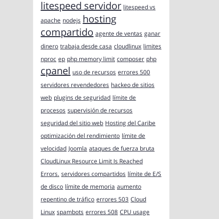
litespeed servidor
litespeed vs
hosting
apache
nodejs
compartido
agente de ventas
ganar
dinero
trabaja desde casa
cloudlinux
limites
nproc
ep
php memory limit
composer
php
cpanel
uso de recursos
errores 500
servidores revendedores
hackeo de sitios
web
plugins de seguridad
límite de
procesos
supervisión de recursos
seguridad del sitio web
Hosting del Caribe
optimización del rendimiento
límite de
velocidad
Joomla
ataques de fuerza bruta
CloudLinux Resource Limit Is Reached
Errors.
servidores compartidos
límite de E/S
de disco
límite de memoria
aumento
repentino de tráfico
errores 503
Cloud
Linux
spambots
errores 508
CPU usage