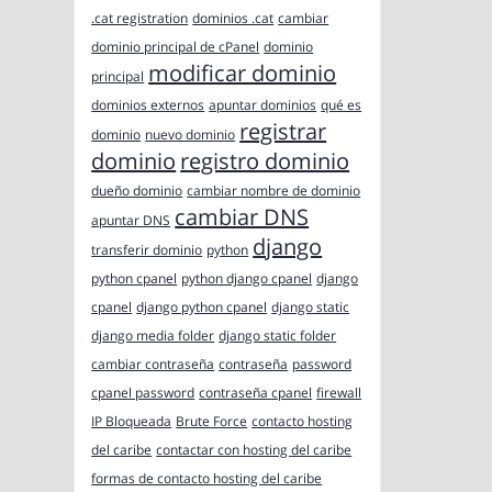
.cat registration
dominios .cat
cambiar
dominio principal de cPanel
dominio
modificar dominio
principal
dominios externos
apuntar dominios
qué es
registrar
dominio
nuevo dominio
dominio
registro dominio
dueño dominio
cambiar nombre de dominio
cambiar DNS
apuntar DNS
django
transferir dominio
python
python cpanel
python django cpanel
django
cpanel
django python cpanel
django static
django media folder
django static folder
cambiar contraseña
contraseña
password
cpanel password
contraseña cpanel
firewall
IP Bloqueada
Brute Force
contacto hosting
del caribe
contactar con hosting del caribe
formas de contacto hosting del caribe