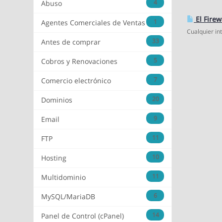
4
Abuso
El Firew
1
Agentes Comerciales de Ventas
Cualquier int
33
Antes de comprar
5
Cobros y Renovaciones
7
Comercio electrónico
20
Dominios
9
Email
11
FTP
10
Hosting
11
Multidominio
6
MySQL/MariaDB
14
Panel de Control (cPanel)