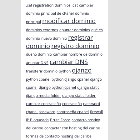
.cat registration
dominios .cat
cambiar
dominio principal de cPanel
dominio
modificar dominio
principal
dominios externos
apuntar dominios
qué es
registrar
dominio
nuevo dominio
dominio
registro dominio
dueño dominio
cambiar nombre de dominio
cambiar DNS
apuntar DNS
django
transferir dominio
python
python cpanel
python django cpanel
django
cpanel
django python cpanel
django static
django media folder
django static folder
cambiar contraseña
contraseña
password
cpanel password
contraseña cpanel
firewall
IP Bloqueada
Brute Force
contacto hosting
del caribe
contactar con hosting del caribe
formas de contacto hosting del caribe