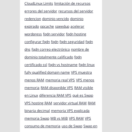
CloudLinux Limits
limitación de recursos
errores del servidor
recursos del servidor
redencion
dominio vencido
dominio
expirado
opcache
speedup
acelerar
wordpress
fqdn servidor
fqdn hosting
configurar fqdn
fqdn
fqdn seguridad
fqdn
dns
fqdn correo electrónico
nombre de
dominio totalmente calificado
fqdn
certificado ssl
fqdn vs hostname
fqdn linux
fully qualified domain name
VPS muestra
menos RAM
memoria real VPS
VPS menos
memoria
RAM disponible VPS
RAM visible
en Linux
diferencia RAM VPS
qué es Swap
VPS hosting RAM
servidor virtual RAM
RAM
binaria decimal
memoria VPS explicada
memoria Swap
MB vs MiB
VPS RAM
VPS
consumo de memoria
uso de Swap
Swap en