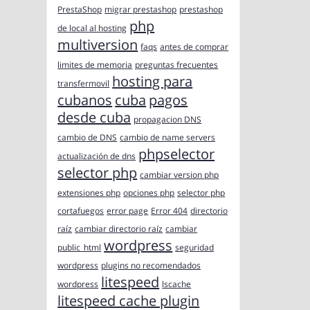
PrestaShop
migrar prestashop
prestashop
php
de local al hosting
multiversion
faqs
antes de comprar
limites de memoria
preguntas frecuentes
hosting para
transfermovil
cubanos
cuba
pagos
desde cuba
propagacion DNS
cambio de DNS
cambio de name servers
phpselector
actualización de dns
selector php
cambiar version php
extensiones php
opciones php
selector php
cortafuegos
error page
Error 404
directorio
raíz
cambiar directorio raíz
cambiar
wordpress
public_html
seguridad
wordpress
plugins no recomendados
litespeed
wordpress
lscache
litespeed cache plugin