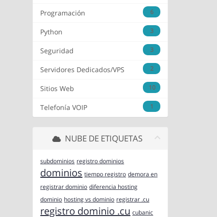
6
Programación
3
Python
3
Seguridad
2
Servidores Dedicados/VPS
10
Sitios Web
1
Telefonía VOIP
NUBE DE ETIQUETAS
subdominios
registro dominios
dominios
tiempo registro
demora en
registrar dominio
diferencia hosting
dominio
hosting vs dominio
registrar .cu
registro dominio .cu
cubanic