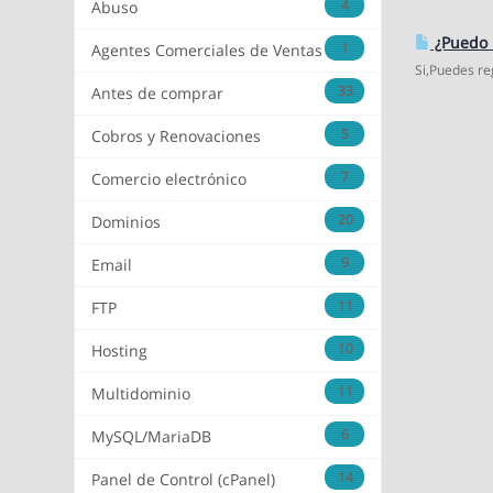
4
Abuso
¿Puedo R
1
Agentes Comerciales de Ventas
Si,Puedes re
33
Antes de comprar
5
Cobros y Renovaciones
7
Comercio electrónico
20
Dominios
9
Email
11
FTP
10
Hosting
11
Multidominio
6
MySQL/MariaDB
14
Panel de Control (cPanel)