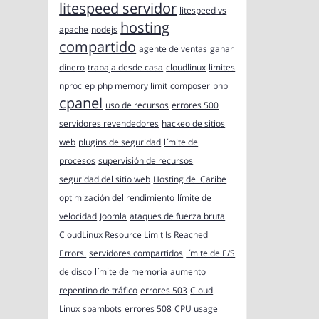
litespeed servidor
litespeed vs
hosting
apache
nodejs
compartido
agente de ventas
ganar
dinero
trabaja desde casa
cloudlinux
limites
nproc
ep
php memory limit
composer
php
cpanel
uso de recursos
errores 500
servidores revendedores
hackeo de sitios
web
plugins de seguridad
límite de
procesos
supervisión de recursos
seguridad del sitio web
Hosting del Caribe
optimización del rendimiento
límite de
velocidad
Joomla
ataques de fuerza bruta
CloudLinux Resource Limit Is Reached
Errors.
servidores compartidos
límite de E/S
de disco
límite de memoria
aumento
repentino de tráfico
errores 503
Cloud
Linux
spambots
errores 508
CPU usage