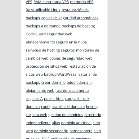
VPS
RAM contratada VPS
memoria VPS
RAM utilizable Linux
restauración de
backups
copias de seguridad automáticas
backups a demanda
backups de hosting
CodeGuard
seguridad web
almacenamiento seguro en la nube
servicios de hosting seguros
monitoreo de
cambios web
copias de seguridad web
protección de sitios web
restauración de
sitios web
backup WordPress
historial de
backups
crear dominio
addon domain
alojamiento web
raíz del documento
registro A
public_html
compartir raíz
dominio
configuración de dominio
hosting
carpeta web
gestión de dominios
directorio
independiente
alias
dominio adicional
sitio
web
dominio secundario
nameservers
sitio
principal
DNS
unificación de opciones