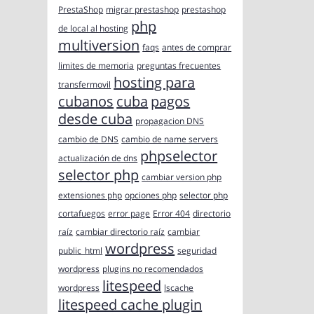
PrestaShop
migrar prestashop
prestashop
php
de local al hosting
multiversion
faqs
antes de comprar
limites de memoria
preguntas frecuentes
hosting para
transfermovil
cubanos
cuba
pagos
desde cuba
propagacion DNS
cambio de DNS
cambio de name servers
phpselector
actualización de dns
selector php
cambiar version php
extensiones php
opciones php
selector php
cortafuegos
error page
Error 404
directorio
raíz
cambiar directorio raíz
cambiar
wordpress
public_html
seguridad
wordpress
plugins no recomendados
litespeed
wordpress
lscache
litespeed cache plugin