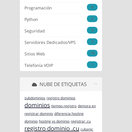
6
Programación
3
Python
3
Seguridad
2
Servidores Dedicados/VPS
10
Sitios Web
1
Telefonía VOIP
NUBE DE ETIQUETAS
subdominios
registro dominios
dominios
tiempo registro
demora en
registrar dominio
diferencia hosting
dominio
hosting vs dominio
registrar .cu
registro dominio .cu
cubanic