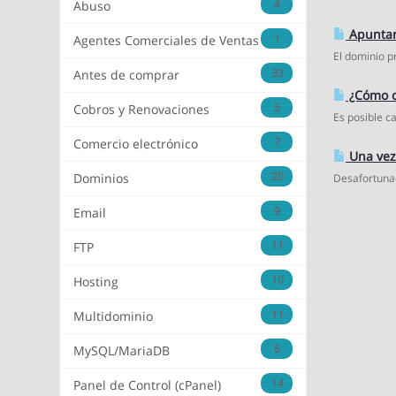
4
Abuso
Apuntar 
1
Agentes Comerciales de Ventas
El dominio pr
33
Antes de comprar
¿Cómo ca
5
Cobros y Renovaciones
Es posible c
7
Comercio electrónico
Una vez
20
Dominios
Desafortunad
9
Email
11
FTP
10
Hosting
11
Multidominio
6
MySQL/MariaDB
14
Panel de Control (cPanel)