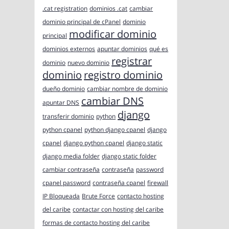
.cat registration
dominios .cat
cambiar
dominio principal de cPanel
dominio
modificar dominio
principal
dominios externos
apuntar dominios
qué es
registrar
dominio
nuevo dominio
dominio
registro dominio
dueño dominio
cambiar nombre de dominio
cambiar DNS
apuntar DNS
django
transferir dominio
python
python cpanel
python django cpanel
django
cpanel
django python cpanel
django static
django media folder
django static folder
cambiar contraseña
contraseña
password
cpanel password
contraseña cpanel
firewall
IP Bloqueada
Brute Force
contacto hosting
del caribe
contactar con hosting del caribe
formas de contacto hosting del caribe