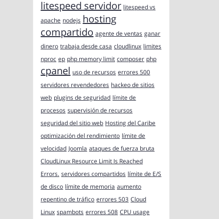
litespeed servidor
litespeed vs
hosting
apache
nodejs
compartido
agente de ventas
ganar
dinero
trabaja desde casa
cloudlinux
limites
nproc
ep
php memory limit
composer
php
cpanel
uso de recursos
errores 500
servidores revendedores
hackeo de sitios
web
plugins de seguridad
límite de
procesos
supervisión de recursos
seguridad del sitio web
Hosting del Caribe
optimización del rendimiento
límite de
velocidad
Joomla
ataques de fuerza bruta
CloudLinux Resource Limit Is Reached
Errors.
servidores compartidos
límite de E/S
de disco
límite de memoria
aumento
repentino de tráfico
errores 503
Cloud
Linux
spambots
errores 508
CPU usage