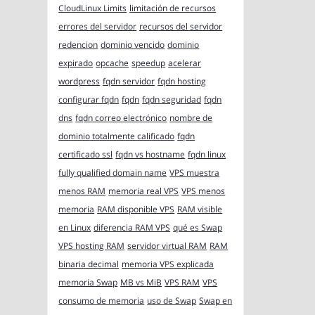
CloudLinux Limits
limitación de recursos
errores del servidor
recursos del servidor
redencion
dominio vencido
dominio
expirado
opcache
speedup
acelerar
wordpress
fqdn servidor
fqdn hosting
configurar fqdn
fqdn
fqdn seguridad
fqdn
dns
fqdn correo electrónico
nombre de
dominio totalmente calificado
fqdn
certificado ssl
fqdn vs hostname
fqdn linux
fully qualified domain name
VPS muestra
menos RAM
memoria real VPS
VPS menos
memoria
RAM disponible VPS
RAM visible
en Linux
diferencia RAM VPS
qué es Swap
VPS hosting RAM
servidor virtual RAM
RAM
binaria decimal
memoria VPS explicada
memoria Swap
MB vs MiB
VPS RAM
VPS
consumo de memoria
uso de Swap
Swap en