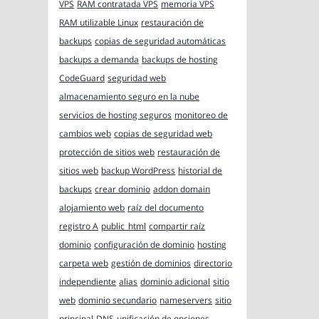
VPS
RAM contratada VPS
memoria VPS
RAM utilizable Linux
restauración de
backups
copias de seguridad automáticas
backups a demanda
backups de hosting
CodeGuard
seguridad web
almacenamiento seguro en la nube
servicios de hosting seguros
monitoreo de
cambios web
copias de seguridad web
protección de sitios web
restauración de
sitios web
backup WordPress
historial de
backups
crear dominio
addon domain
alojamiento web
raíz del documento
registro A
public_html
compartir raíz
dominio
configuración de dominio
hosting
carpeta web
gestión de dominios
directorio
independiente
alias
dominio adicional
sitio
web
dominio secundario
nameservers
sitio
principal
DNS
unificación de opciones