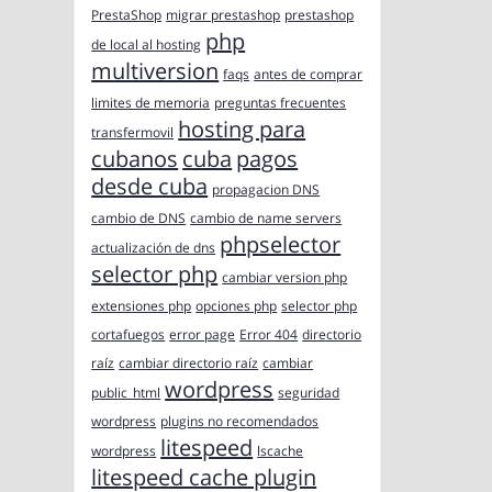
PrestaShop
migrar prestashop
prestashop
php
de local al hosting
multiversion
faqs
antes de comprar
limites de memoria
preguntas frecuentes
hosting para
transfermovil
cubanos
cuba
pagos
desde cuba
propagacion DNS
cambio de DNS
cambio de name servers
phpselector
actualización de dns
selector php
cambiar version php
extensiones php
opciones php
selector php
cortafuegos
error page
Error 404
directorio
raíz
cambiar directorio raíz
cambiar
wordpress
public_html
seguridad
wordpress
plugins no recomendados
litespeed
wordpress
lscache
litespeed cache plugin