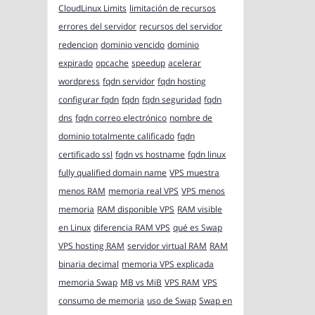
CloudLinux Limits
limitación de recursos
errores del servidor
recursos del servidor
redencion
dominio vencido
dominio
expirado
opcache
speedup
acelerar
wordpress
fqdn servidor
fqdn hosting
configurar fqdn
fqdn
fqdn seguridad
fqdn
dns
fqdn correo electrónico
nombre de
dominio totalmente calificado
fqdn
certificado ssl
fqdn vs hostname
fqdn linux
fully qualified domain name
VPS muestra
menos RAM
memoria real VPS
VPS menos
memoria
RAM disponible VPS
RAM visible
en Linux
diferencia RAM VPS
qué es Swap
VPS hosting RAM
servidor virtual RAM
RAM
binaria decimal
memoria VPS explicada
memoria Swap
MB vs MiB
VPS RAM
VPS
consumo de memoria
uso de Swap
Swap en