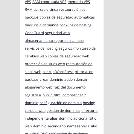
VPS
RAM contratada VPS
memoria VPS
RAM utilizable Linux
restauración de
backups
copias de seguridad automáticas
backups a demanda
backups de hosting
CodeGuard
seguridad web
almacenamiento seguro en la nube
servicios de hosting seguros
monitoreo de
cambios web
copias de seguridad web
protección de sitios web
restauración de
sitios web
backup WordPress
historial de
backups
crear dominio
addon domain
alojamiento web
raíz del documento
registro A
public_html
compartir raíz
dominio
configuración de dominio
hosting
carpeta web
gestión de dominios
directorio
independiente
alias
dominio adicional
sitio
web
dominio secundario
nameservers
sitio
principal
DNS
unificación de opciones