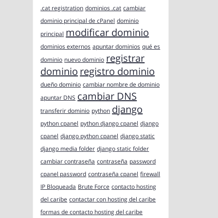
.cat registration
dominios .cat
cambiar
dominio principal de cPanel
dominio
modificar dominio
principal
dominios externos
apuntar dominios
qué es
registrar
dominio
nuevo dominio
dominio
registro dominio
dueño dominio
cambiar nombre de dominio
cambiar DNS
apuntar DNS
django
transferir dominio
python
python cpanel
python django cpanel
django
cpanel
django python cpanel
django static
django media folder
django static folder
cambiar contraseña
contraseña
password
cpanel password
contraseña cpanel
firewall
IP Bloqueada
Brute Force
contacto hosting
del caribe
contactar con hosting del caribe
formas de contacto hosting del caribe