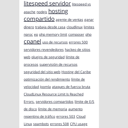
litespeed servidor
litespeed vs
hosting
apache
nodejs
compartido
agente de ventas
ganar
dinero
trabaja desde casa
cloudlinux
limites
nproc
ep
php memory limit
composer
php
cpanel
uso de recursos
errores 500
servidores revendedores
hackeo de sitios
web
plugins de seguridad
límite de
procesos
supervisión de recursos
seguridad del sitio web
Hosting del Caribe
optimización del rendimiento
límite de
velocidad
Joomla
ataques de fuerza bruta
CloudLinux Resource Limit Is Reached
Errors.
servidores compartidos
límite de E/S
de disco
límite de memoria
aumento
repentino de tráfico
errores 503
Cloud
Linux
spambots
errores 508
CPU usage