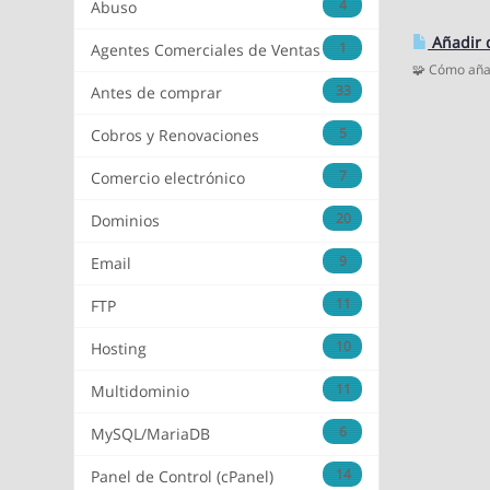
4
Abuso
Añadir 
1
Agentes Comerciales de Ventas
🧩 Cómo añad
33
Antes de comprar
5
Cobros y Renovaciones
7
Comercio electrónico
20
Dominios
9
Email
11
FTP
10
Hosting
11
Multidominio
6
MySQL/MariaDB
14
Panel de Control (cPanel)