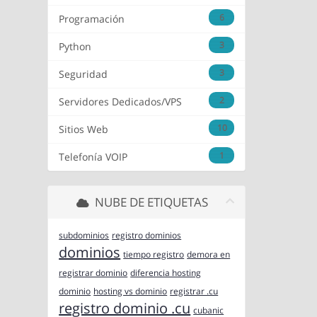
6
Programación
3
Python
3
Seguridad
2
Servidores Dedicados/VPS
10
Sitios Web
1
Telefonía VOIP
NUBE DE ETIQUETAS
subdominios
registro dominios
dominios
tiempo registro
demora en
registrar dominio
diferencia hosting
dominio
hosting vs dominio
registrar .cu
registro dominio .cu
cubanic