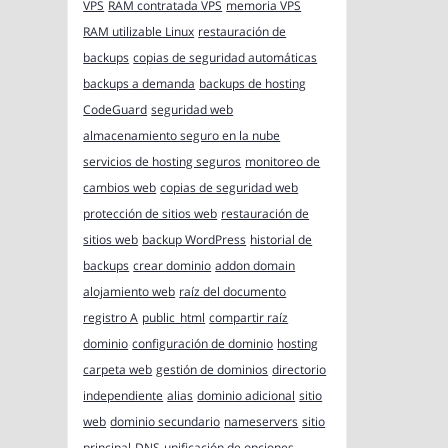
VPS
RAM contratada VPS
memoria VPS
RAM utilizable Linux
restauración de
backups
copias de seguridad automáticas
backups a demanda
backups de hosting
CodeGuard
seguridad web
almacenamiento seguro en la nube
servicios de hosting seguros
monitoreo de
cambios web
copias de seguridad web
protección de sitios web
restauración de
sitios web
backup WordPress
historial de
backups
crear dominio
addon domain
alojamiento web
raíz del documento
registro A
public_html
compartir raíz
dominio
configuración de dominio
hosting
carpeta web
gestión de dominios
directorio
independiente
alias
dominio adicional
sitio
web
dominio secundario
nameservers
sitio
principal
DNS
unificación de opciones