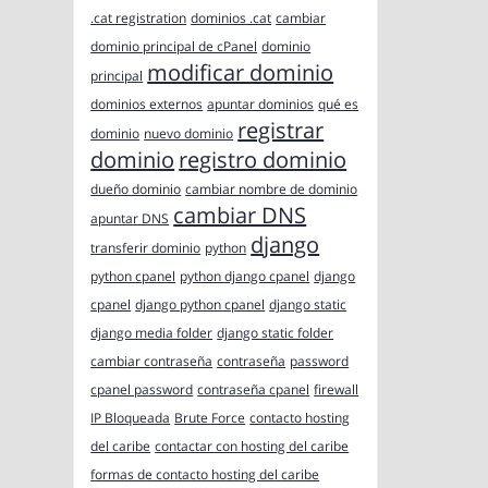
.cat registration
dominios .cat
cambiar
dominio principal de cPanel
dominio
modificar dominio
principal
dominios externos
apuntar dominios
qué es
registrar
dominio
nuevo dominio
dominio
registro dominio
dueño dominio
cambiar nombre de dominio
cambiar DNS
apuntar DNS
django
transferir dominio
python
python cpanel
python django cpanel
django
cpanel
django python cpanel
django static
django media folder
django static folder
cambiar contraseña
contraseña
password
cpanel password
contraseña cpanel
firewall
IP Bloqueada
Brute Force
contacto hosting
del caribe
contactar con hosting del caribe
formas de contacto hosting del caribe