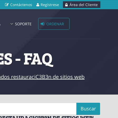
Contáctenos
Regístrese
Área del Cliente
A
SOPORTE
ORDENAR
S - FAQ
tados restauraciC3B3n de sitios web
RESTAURACIC3B3N DE SITIOS WEB'