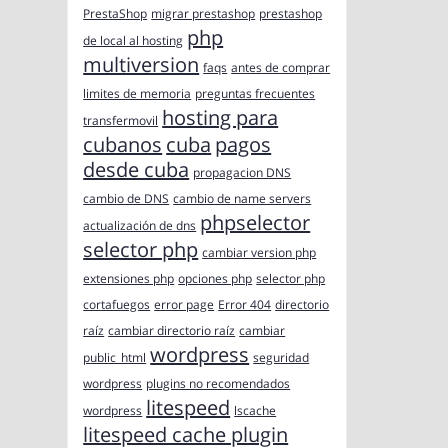
PrestaShop
migrar prestashop
prestashop
php
de local al hosting
multiversion
faqs
antes de comprar
limites de memoria
preguntas frecuentes
hosting para
transfermovil
cubanos
cuba
pagos
desde cuba
propagacion DNS
cambio de DNS
cambio de name servers
phpselector
actualización de dns
selector php
cambiar version php
extensiones php
opciones php
selector php
cortafuegos
error page
Error 404
directorio
raíz
cambiar directorio raíz
cambiar
wordpress
public_html
seguridad
wordpress
plugins no recomendados
litespeed
wordpress
lscache
litespeed cache plugin