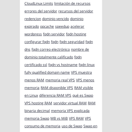
CloudLinux Limits
limitación de recursos
errores del servidor
recursos del servidor
redencion
dominio vencido
dominio
expirado
opcache
speedup
acelerar
wordpress
fqdn servidor
fqdn hosting
configurar fqdn
fqdn
fqdn seguridad
fqdn
dns
fqdn correo electrónico
nombre de
dominio totalmente calificado
fqdn
certificado ssl
fqdn vs hostname
fqdn linux
fully qualified domain name
VPS muestra
menos RAM
memoria real VPS
VPS menos
memoria
RAM disponible VPS
RAM visible
en Linux
diferencia RAM VPS
qué es Swap
VPS hosting RAM
servidor virtual RAM
RAM
binaria decimal
memoria VPS explicada
memoria Swap
MB vs MiB
VPS RAM
VPS
consumo de memoria
uso de Swap
Swap en