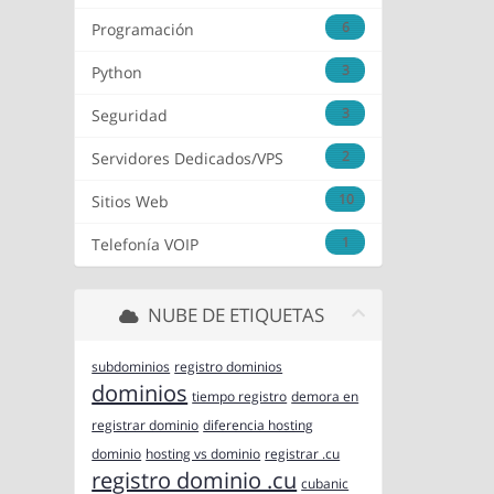
6
Programación
3
Python
3
Seguridad
2
Servidores Dedicados/VPS
10
Sitios Web
1
Telefonía VOIP
NUBE DE ETIQUETAS
subdominios
registro dominios
dominios
tiempo registro
demora en
registrar dominio
diferencia hosting
dominio
hosting vs dominio
registrar .cu
registro dominio .cu
cubanic