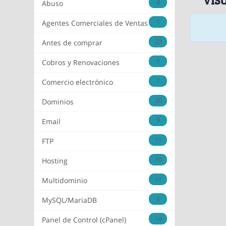
4
Abuso
1
Agentes Comerciales de Ventas
33
Antes de comprar
5
Cobros y Renovaciones
7
Comercio electrónico
20
Dominios
9
Email
11
FTP
10
Hosting
11
Multidominio
6
MySQL/MariaDB
14
Panel de Control (cPanel)