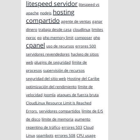
litespeed servidor
litespeed vs
hosting
apache
nodejs
compartido
agente de ventas
ganar
dinero
trabaja desde casa
cloudlinux
limites
nproc
ep
php memory limit
composer
php
cpanel
uso de recursos
errores 500
servidores revendedores
hackeo de sitios
web
plugins de seguridad
límite de
procesos
supervisión de recursos
seguridad del sitio web
Hosting del Caribe
optimización del rendimiento
límite de
velocidad
Joomla
ataques de fuerza bruta
CloudLinux Resource Limit Is Reached
Errors.
servidores compartidos
límite de E/S
de disco
límite de memoria
aumento
repentino de tráfico
errores 503
Cloud
Linux
spambots
errores 508
CPU usage