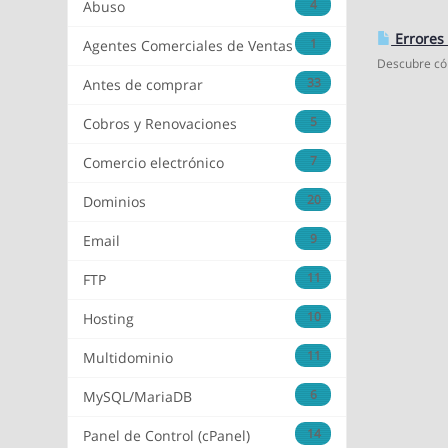
4
Abuso
Errores 
1
Agentes Comerciales de Ventas
Descubre cóm
33
Antes de comprar
5
Cobros y Renovaciones
7
Comercio electrónico
20
Dominios
9
Email
11
FTP
10
Hosting
11
Multidominio
6
MySQL/MariaDB
14
Panel de Control (cPanel)