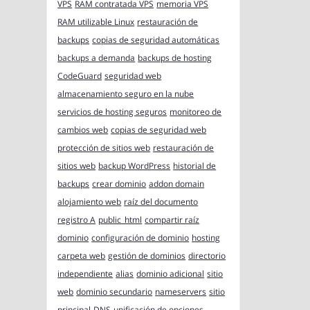
VPS
RAM contratada VPS
memoria VPS
RAM utilizable Linux
restauración de
backups
copias de seguridad automáticas
backups a demanda
backups de hosting
CodeGuard
seguridad web
almacenamiento seguro en la nube
servicios de hosting seguros
monitoreo de
cambios web
copias de seguridad web
protección de sitios web
restauración de
sitios web
backup WordPress
historial de
backups
crear dominio
addon domain
alojamiento web
raíz del documento
registro A
public_html
compartir raíz
dominio
configuración de dominio
hosting
carpeta web
gestión de dominios
directorio
independiente
alias
dominio adicional
sitio
web
dominio secundario
nameservers
sitio
principal
DNS
unificación de opciones