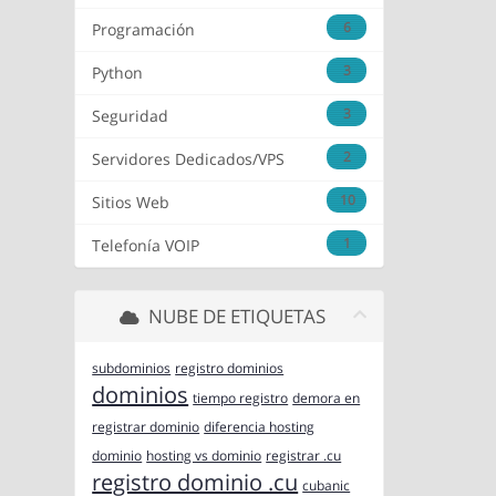
6
Programación
3
Python
3
Seguridad
2
Servidores Dedicados/VPS
10
Sitios Web
1
Telefonía VOIP
NUBE DE ETIQUETAS
subdominios
registro dominios
dominios
tiempo registro
demora en
registrar dominio
diferencia hosting
dominio
hosting vs dominio
registrar .cu
registro dominio .cu
cubanic