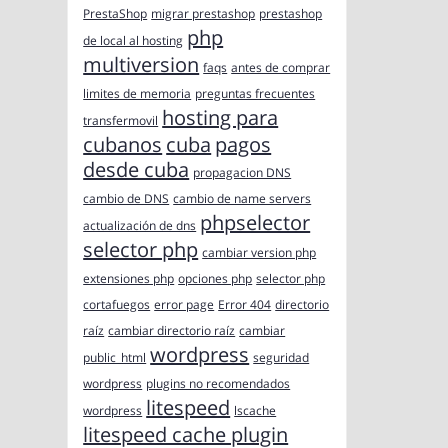
PrestaShop
migrar prestashop
prestashop
php
de local al hosting
multiversion
faqs
antes de comprar
limites de memoria
preguntas frecuentes
hosting para
transfermovil
cubanos
cuba
pagos
desde cuba
propagacion DNS
cambio de DNS
cambio de name servers
phpselector
actualización de dns
selector php
cambiar version php
extensiones php
opciones php
selector php
cortafuegos
error page
Error 404
directorio
raíz
cambiar directorio raíz
cambiar
wordpress
public_html
seguridad
wordpress
plugins no recomendados
litespeed
wordpress
lscache
litespeed cache plugin