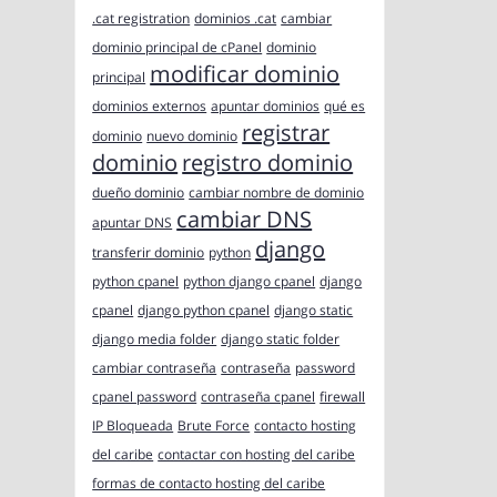
.cat registration
dominios .cat
cambiar
dominio principal de cPanel
dominio
modificar dominio
principal
dominios externos
apuntar dominios
qué es
registrar
dominio
nuevo dominio
dominio
registro dominio
dueño dominio
cambiar nombre de dominio
cambiar DNS
apuntar DNS
django
transferir dominio
python
python cpanel
python django cpanel
django
cpanel
django python cpanel
django static
django media folder
django static folder
cambiar contraseña
contraseña
password
cpanel password
contraseña cpanel
firewall
IP Bloqueada
Brute Force
contacto hosting
del caribe
contactar con hosting del caribe
formas de contacto hosting del caribe