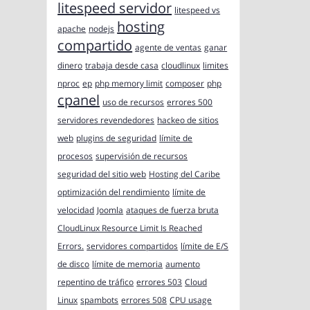
litespeed servidor
litespeed vs
hosting
apache
nodejs
compartido
agente de ventas
ganar
dinero
trabaja desde casa
cloudlinux
limites
nproc
ep
php memory limit
composer
php
cpanel
uso de recursos
errores 500
servidores revendedores
hackeo de sitios
web
plugins de seguridad
límite de
procesos
supervisión de recursos
seguridad del sitio web
Hosting del Caribe
optimización del rendimiento
límite de
velocidad
Joomla
ataques de fuerza bruta
CloudLinux Resource Limit Is Reached
Errors.
servidores compartidos
límite de E/S
de disco
límite de memoria
aumento
repentino de tráfico
errores 503
Cloud
Linux
spambots
errores 508
CPU usage