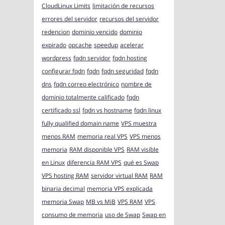
CloudLinux Limits
limitación de recursos
errores del servidor
recursos del servidor
redencion
dominio vencido
dominio
expirado
opcache
speedup
acelerar
wordpress
fqdn servidor
fqdn hosting
configurar fqdn
fqdn
fqdn seguridad
fqdn
dns
fqdn correo electrónico
nombre de
dominio totalmente calificado
fqdn
certificado ssl
fqdn vs hostname
fqdn linux
fully qualified domain name
VPS muestra
menos RAM
memoria real VPS
VPS menos
memoria
RAM disponible VPS
RAM visible
en Linux
diferencia RAM VPS
qué es Swap
VPS hosting RAM
servidor virtual RAM
RAM
binaria decimal
memoria VPS explicada
memoria Swap
MB vs MiB
VPS RAM
VPS
consumo de memoria
uso de Swap
Swap en