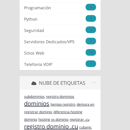
6
Programación
3
Python
3
Seguridad
2
Servidores Dedicados/VPS
10
Sitios Web
1
Telefonía VOIP
NUBE DE ETIQUETAS
subdominios
registro dominios
dominios
tiempo registro
demora en
registrar dominio
diferencia hosting
dominio
hosting vs dominio
registrar .cu
registro dominio .cu
cubanic