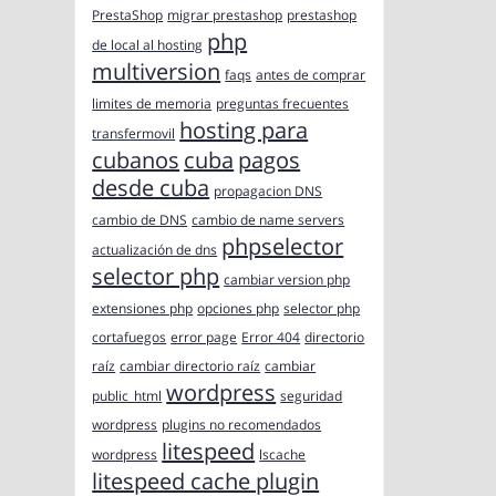
PrestaShop
migrar prestashop
prestashop
php
de local al hosting
multiversion
faqs
antes de comprar
limites de memoria
preguntas frecuentes
hosting para
transfermovil
cubanos
cuba
pagos
desde cuba
propagacion DNS
cambio de DNS
cambio de name servers
phpselector
actualización de dns
selector php
cambiar version php
extensiones php
opciones php
selector php
cortafuegos
error page
Error 404
directorio
raíz
cambiar directorio raíz
cambiar
wordpress
public_html
seguridad
wordpress
plugins no recomendados
litespeed
wordpress
lscache
litespeed cache plugin