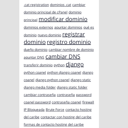
.cat registration
dominios .cat
cambiar
dominio principal de cPanel
dominio
modificar dominio
principal
dominios externos
apuntar dominios
qué es
registrar
dominio
nuevo dominio
dominio
registro dominio
dueño dominio
cambiar nombre de dominio
cambiar DNS
apuntar DNS
django
transferir dominio
python
python cpanel
python django cpanel
django
cpanel
django python cpanel
django static
django media folder
django static folder
cambiar contraseña
contraseña
password
cpanel password
contraseña cpanel
firewall
IP Bloqueada
Brute Force
contacto hosting
del caribe
contactar con hosting del caribe
formas de contacto hosting del caribe