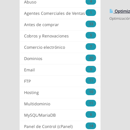
4
Abuso
Optimiza
1
Agentes Comerciales de Ventas
Optimización 
33
Antes de comprar
5
Cobros y Renovaciones
7
Comercio electrónico
20
Dominios
9
Email
11
FTP
10
Hosting
11
Multidominio
6
MySQL/MariaDB
14
Panel de Control (cPanel)