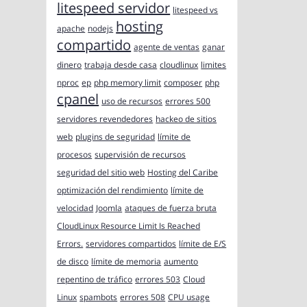
litespeed servidor
litespeed vs
hosting
apache
nodejs
compartido
agente de ventas
ganar
dinero
trabaja desde casa
cloudlinux
limites
nproc
ep
php memory limit
composer
php
cpanel
uso de recursos
errores 500
servidores revendedores
hackeo de sitios
web
plugins de seguridad
límite de
procesos
supervisión de recursos
seguridad del sitio web
Hosting del Caribe
optimización del rendimiento
límite de
velocidad
Joomla
ataques de fuerza bruta
CloudLinux Resource Limit Is Reached
Errors.
servidores compartidos
límite de E/S
de disco
límite de memoria
aumento
repentino de tráfico
errores 503
Cloud
Linux
spambots
errores 508
CPU usage