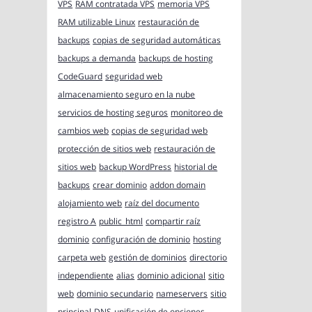
VPS
RAM contratada VPS
memoria VPS
RAM utilizable Linux
restauración de
backups
copias de seguridad automáticas
backups a demanda
backups de hosting
CodeGuard
seguridad web
almacenamiento seguro en la nube
servicios de hosting seguros
monitoreo de
cambios web
copias de seguridad web
protección de sitios web
restauración de
sitios web
backup WordPress
historial de
backups
crear dominio
addon domain
alojamiento web
raíz del documento
registro A
public_html
compartir raíz
dominio
configuración de dominio
hosting
carpeta web
gestión de dominios
directorio
independiente
alias
dominio adicional
sitio
web
dominio secundario
nameservers
sitio
principal
DNS
unificación de opciones