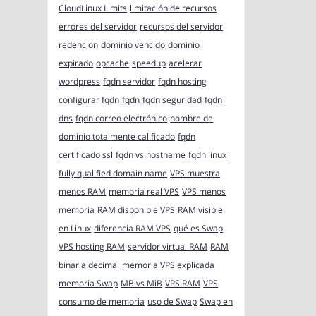
CloudLinux Limits
limitación de recursos
errores del servidor
recursos del servidor
redencion
dominio vencido
dominio
expirado
opcache
speedup
acelerar
wordpress
fqdn servidor
fqdn hosting
configurar fqdn
fqdn
fqdn seguridad
fqdn
dns
fqdn correo electrónico
nombre de
dominio totalmente calificado
fqdn
certificado ssl
fqdn vs hostname
fqdn linux
fully qualified domain name
VPS muestra
menos RAM
memoria real VPS
VPS menos
memoria
RAM disponible VPS
RAM visible
en Linux
diferencia RAM VPS
qué es Swap
VPS hosting RAM
servidor virtual RAM
RAM
binaria decimal
memoria VPS explicada
memoria Swap
MB vs MiB
VPS RAM
VPS
consumo de memoria
uso de Swap
Swap en