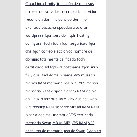
CloudLinux Limits
limitación de recursos
errores del servidor
recursos del servidor
redencion
dominio vencido
dominio
expirado
opcache
speedup
acelerar
wordpress
fqdn servidor
fqdn hosting
configurar fqdn
fqdn
fqdn seguridad
fqdn
dns
fqdn correo electrónico
nombre de
dominio totalmente calificado
fqdn
certificado ssl
fqdn vs hostname
fqdn linux
fully qualified domain name
VPS muestra
menos RAM
memoria real VPS
VPS menos
memoria
RAM disponible VPS
RAM visible
en Linux
diferencia RAM VPS
qué es Swap
VPS hosting RAM
servidor virtual RAM
RAM
binaria decimal
memoria VPS explicada
memoria Swap
MB vs MiB
VPS RAM
VPS
consumo de memoria
uso de Swap
Swap en