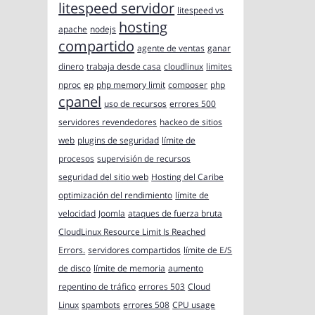
litespeed servidor
litespeed vs
hosting
apache
nodejs
compartido
agente de ventas
ganar
dinero
trabaja desde casa
cloudlinux
limites
nproc
ep
php memory limit
composer
php
cpanel
uso de recursos
errores 500
servidores revendedores
hackeo de sitios
web
plugins de seguridad
límite de
procesos
supervisión de recursos
seguridad del sitio web
Hosting del Caribe
optimización del rendimiento
límite de
velocidad
Joomla
ataques de fuerza bruta
CloudLinux Resource Limit Is Reached
Errors.
servidores compartidos
límite de E/S
de disco
límite de memoria
aumento
repentino de tráfico
errores 503
Cloud
Linux
spambots
errores 508
CPU usage