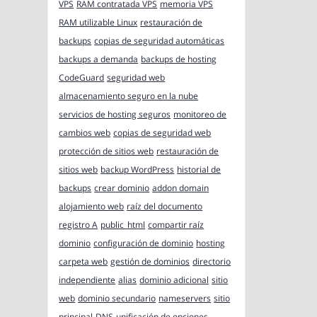
VPS
RAM contratada VPS
memoria VPS
RAM utilizable Linux
restauración de
backups
copias de seguridad automáticas
backups a demanda
backups de hosting
CodeGuard
seguridad web
almacenamiento seguro en la nube
servicios de hosting seguros
monitoreo de
cambios web
copias de seguridad web
protección de sitios web
restauración de
sitios web
backup WordPress
historial de
backups
crear dominio
addon domain
alojamiento web
raíz del documento
registro A
public_html
compartir raíz
dominio
configuración de dominio
hosting
carpeta web
gestión de dominios
directorio
independiente
alias
dominio adicional
sitio
web
dominio secundario
nameservers
sitio
principal
DNS
unificación de opciones