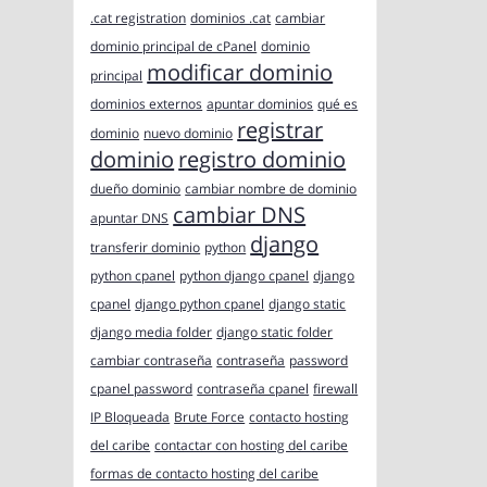
.cat registration
dominios .cat
cambiar
dominio principal de cPanel
dominio
modificar dominio
principal
dominios externos
apuntar dominios
qué es
registrar
dominio
nuevo dominio
dominio
registro dominio
dueño dominio
cambiar nombre de dominio
cambiar DNS
apuntar DNS
django
transferir dominio
python
python cpanel
python django cpanel
django
cpanel
django python cpanel
django static
django media folder
django static folder
cambiar contraseña
contraseña
password
cpanel password
contraseña cpanel
firewall
IP Bloqueada
Brute Force
contacto hosting
del caribe
contactar con hosting del caribe
formas de contacto hosting del caribe