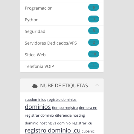
6
Programación
3
Python
3
Seguridad
2
Servidores Dedicados/VPS
10
Sitios Web
1
Telefonía VOIP
NUBE DE ETIQUETAS
subdominios
registro dominios
dominios
tiempo registro
demora en
registrar dominio
diferencia hosting
dominio
hosting vs dominio
registrar .cu
registro dominio .cu
cubanic