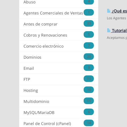
4
Abuso
¿Qué es 
1
Agentes Comerciales de Ventas
Los Agentes 
33
Antes de comprar
Tutorial
5
Cobros y Renovaciones
Aceptamos p
7
Comercio electrónico
20
Dominios
9
Email
11
FTP
10
Hosting
11
Multidominio
6
MySQL/MariaDB
14
Panel de Control (cPanel)