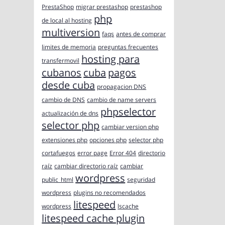
PrestaShop
migrar prestashop
prestashop
php
de local al hosting
multiversion
faqs
antes de comprar
limites de memoria
preguntas frecuentes
hosting para
transfermovil
cubanos
cuba
pagos
desde cuba
propagacion DNS
cambio de DNS
cambio de name servers
phpselector
actualización de dns
selector php
cambiar version php
extensiones php
opciones php
selector php
cortafuegos
error page
Error 404
directorio
raíz
cambiar directorio raíz
cambiar
wordpress
public_html
seguridad
wordpress
plugins no recomendados
litespeed
wordpress
lscache
litespeed cache plugin