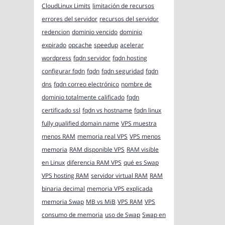
CloudLinux Limits
limitación de recursos
errores del servidor
recursos del servidor
redencion
dominio vencido
dominio
expirado
opcache
speedup
acelerar
wordpress
fqdn servidor
fqdn hosting
configurar fqdn
fqdn
fqdn seguridad
fqdn
dns
fqdn correo electrónico
nombre de
dominio totalmente calificado
fqdn
certificado ssl
fqdn vs hostname
fqdn linux
fully qualified domain name
VPS muestra
menos RAM
memoria real VPS
VPS menos
memoria
RAM disponible VPS
RAM visible
en Linux
diferencia RAM VPS
qué es Swap
VPS hosting RAM
servidor virtual RAM
RAM
binaria decimal
memoria VPS explicada
memoria Swap
MB vs MiB
VPS RAM
VPS
consumo de memoria
uso de Swap
Swap en