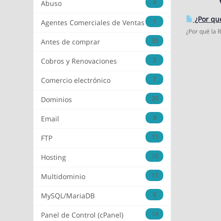
4
Abuso
¿Por qu
1
Agentes Comerciales de Ventas
¿Por qué la 
33
Antes de comprar
5
Cobros y Renovaciones
7
Comercio electrónico
20
Dominios
9
Email
11
FTP
10
Hosting
11
Multidominio
6
MySQL/MariaDB
14
Panel de Control (cPanel)