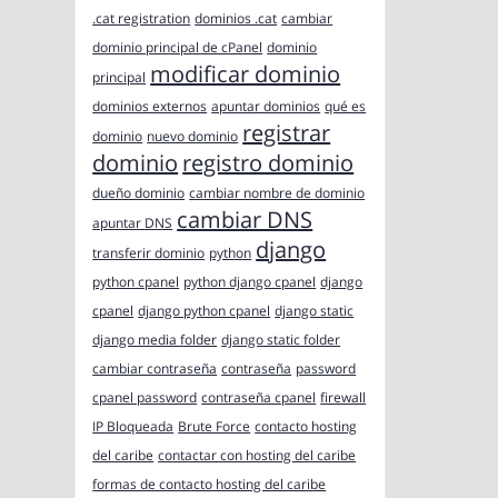
.cat registration
dominios .cat
cambiar
dominio principal de cPanel
dominio
modificar dominio
principal
dominios externos
apuntar dominios
qué es
registrar
dominio
nuevo dominio
dominio
registro dominio
dueño dominio
cambiar nombre de dominio
cambiar DNS
apuntar DNS
django
transferir dominio
python
python cpanel
python django cpanel
django
cpanel
django python cpanel
django static
django media folder
django static folder
cambiar contraseña
contraseña
password
cpanel password
contraseña cpanel
firewall
IP Bloqueada
Brute Force
contacto hosting
del caribe
contactar con hosting del caribe
formas de contacto hosting del caribe