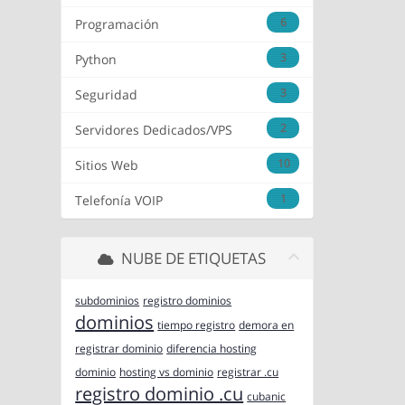
6
Programación
3
Python
3
Seguridad
2
Servidores Dedicados/VPS
10
Sitios Web
1
Telefonía VOIP
NUBE DE ETIQUETAS
subdominios
registro dominios
dominios
tiempo registro
demora en
registrar dominio
diferencia hosting
dominio
hosting vs dominio
registrar .cu
registro dominio .cu
cubanic