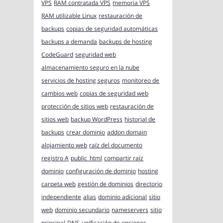
VPS
RAM contratada VPS
memoria VPS
RAM utilizable Linux
restauración de
backups
copias de seguridad automáticas
backups a demanda
backups de hosting
CodeGuard
seguridad web
almacenamiento seguro en la nube
servicios de hosting seguros
monitoreo de
cambios web
copias de seguridad web
protección de sitios web
restauración de
sitios web
backup WordPress
historial de
backups
crear dominio
addon domain
alojamiento web
raíz del documento
registro A
public_html
compartir raíz
dominio
configuración de dominio
hosting
carpeta web
gestión de dominios
directorio
independiente
alias
dominio adicional
sitio
web
dominio secundario
nameservers
sitio
principal
DNS
unificación de opciones