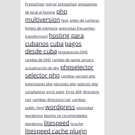
PrestaShop
migrar prestashop
prestashop
php
de local al hosting
multiversion
faqs
antes de comprar
limites de memoria
preguntas frecuentes
hosting para
transfermovil
cubanos
cuba
pagos
desde cuba
propagacion DNS
cambio de DNS
cambio de name servers
phpselector
actualización de dns
selector php
cambiar version php
extensiones php
opciones php
selector php
cortafuegos
error page
Error 404
directorio
raíz
cambiar directorio raíz
cambiar
wordpress
public_html
seguridad
wordpress
plugins no recomendados
litespeed
wordpress
lscache
litespeed cache plugin