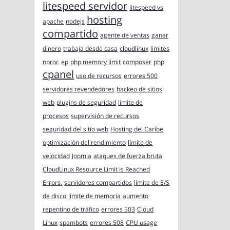
litespeed servidor
litespeed vs
hosting
apache
nodejs
compartido
agente de ventas
ganar
dinero
trabaja desde casa
cloudlinux
limites
nproc
ep
php memory limit
composer
php
cpanel
uso de recursos
errores 500
servidores revendedores
hackeo de sitios
web
plugins de seguridad
límite de
procesos
supervisión de recursos
seguridad del sitio web
Hosting del Caribe
optimización del rendimiento
límite de
velocidad
Joomla
ataques de fuerza bruta
CloudLinux Resource Limit Is Reached
Errors.
servidores compartidos
límite de E/S
de disco
límite de memoria
aumento
repentino de tráfico
errores 503
Cloud
Linux
spambots
errores 508
CPU usage