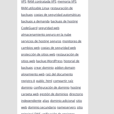
VPS
RAM contratada VPS
memoria VPS
RAM utilizable Linux
restauración de
backups
copias de seguridad automáticas
backups a demanda
backups de hosting
CodeGuard
seguridad web
almacenamiento seguro en la nube
servicios de hosting seguros
monitoreo de
cambios web
copias de seguridad web
protección de sitios web
restauración de
sitios web
backup WordPress
historial de
backups
crear dominio
addon domain
alojamiento web
raíz del documento
registro A
public_html
compartir raíz
dominio
configuración de dominio
hosting
carpeta web
gestión de dominios
directorio
independiente
alias
dominio adicional
sitio
web
dominio secundario
nameservers
sitio
principal
DNS
unificación de opciones