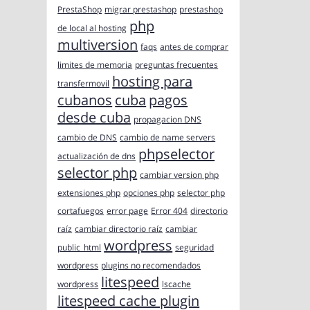
PrestaShop
migrar prestashop
prestashop
php
de local al hosting
multiversion
faqs
antes de comprar
limites de memoria
preguntas frecuentes
hosting para
transfermovil
cubanos
cuba
pagos
desde cuba
propagacion DNS
cambio de DNS
cambio de name servers
phpselector
actualización de dns
selector php
cambiar version php
extensiones php
opciones php
selector php
cortafuegos
error page
Error 404
directorio
raíz
cambiar directorio raíz
cambiar
wordpress
public_html
seguridad
wordpress
plugins no recomendados
litespeed
wordpress
lscache
litespeed cache plugin