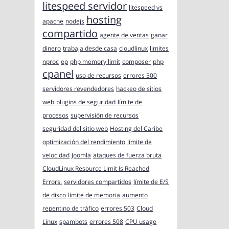
litespeed servidor
litespeed vs
hosting
apache
nodejs
compartido
agente de ventas
ganar
dinero
trabaja desde casa
cloudlinux
limites
nproc
ep
php memory limit
composer
php
cpanel
uso de recursos
errores 500
servidores revendedores
hackeo de sitios
web
plugins de seguridad
límite de
procesos
supervisión de recursos
seguridad del sitio web
Hosting del Caribe
optimización del rendimiento
límite de
velocidad
Joomla
ataques de fuerza bruta
CloudLinux Resource Limit Is Reached
Errors.
servidores compartidos
límite de E/S
de disco
límite de memoria
aumento
repentino de tráfico
errores 503
Cloud
Linux
spambots
errores 508
CPU usage