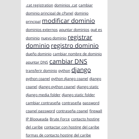
.cat registration
dominios .cat
cambiar
dominio principal de cPanel
dominio
modificar dominio
principal
dominios externos
apuntar dominios
qué es
registrar
dominio
nuevo dominio
dominio
registro dominio
dueño dominio
cambiar nombre de dominio
cambiar DNS
apuntar DNS
django
transferir dominio
python
python cpanel
python django cpanel
django
cpanel
django python cpanel
django static
django media folder
django static folder
cambiar contraseña
contraseña
password
cpanel password
contraseña cpanel
firewall
IP Bloqueada
Brute Force
contacto hosting
del caribe
contactar con hosting del caribe
formas de contacto hosting del caribe