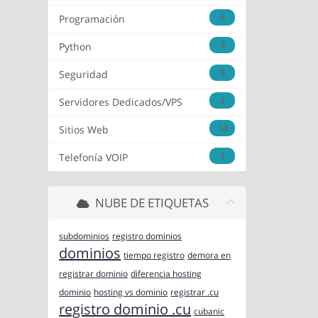
6
Programación
3
Python
3
Seguridad
2
Servidores Dedicados/VPS
10
Sitios Web
1
Telefonía VOIP
NUBE DE ETIQUETAS
subdominios
registro dominios
dominios
tiempo registro
demora en
registrar dominio
diferencia hosting
dominio
hosting vs dominio
registrar .cu
registro dominio .cu
cubanic