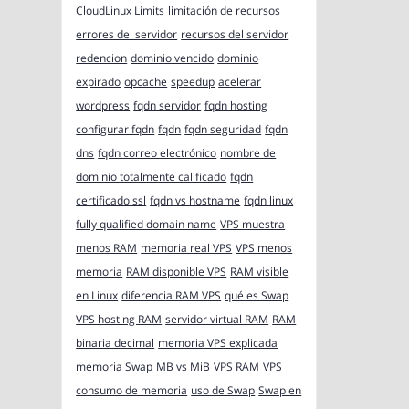
CloudLinux Limits
limitación de recursos
errores del servidor
recursos del servidor
redencion
dominio vencido
dominio
expirado
opcache
speedup
acelerar
wordpress
fqdn servidor
fqdn hosting
configurar fqdn
fqdn
fqdn seguridad
fqdn
dns
fqdn correo electrónico
nombre de
dominio totalmente calificado
fqdn
certificado ssl
fqdn vs hostname
fqdn linux
fully qualified domain name
VPS muestra
menos RAM
memoria real VPS
VPS menos
memoria
RAM disponible VPS
RAM visible
en Linux
diferencia RAM VPS
qué es Swap
VPS hosting RAM
servidor virtual RAM
RAM
binaria decimal
memoria VPS explicada
memoria Swap
MB vs MiB
VPS RAM
VPS
consumo de memoria
uso de Swap
Swap en