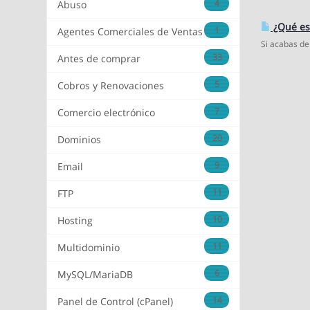
4
Abuso
¿Qué es­
1
Agentes Comerciales de Ventas
Si acabas de
33
Antes de comprar
5
Cobros y Renovaciones
7
Comercio electrónico
20
Dominios
9
Email
11
FTP
10
Hosting
11
Multidominio
6
MySQL/MariaDB
14
Panel de Control (cPanel)